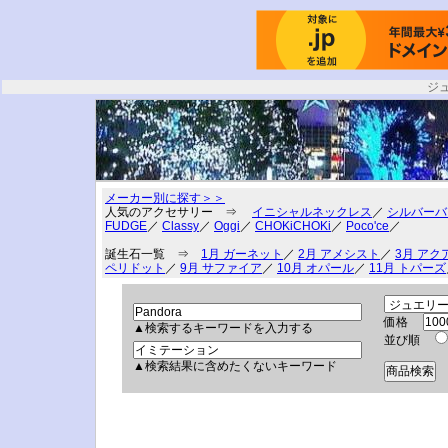
ジ
メーカー別に探す＞＞
人気のアクセサリー ⇒
イニシャルネックレス
／
シルバーバ
FUDGE
／
Classy
／
Oggi
／
CHOKiCHOKi
／
Poco'ce
／
誕生石一覧 ⇒
1月 ガーネット
／
2月 アメシスト
／
3月 アク
ペリドット
／
9月 サファイア
／
10月 オパール
／
11月 トパーズ
価格
▲検索するキーワードを入力する
並び順
▲検索結果に含めたくないキーワード