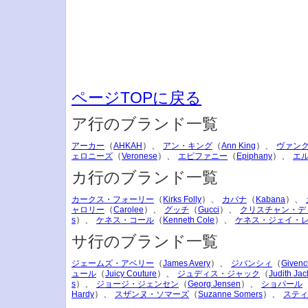
ページTOPに戻る
ア行のブランド一覧
（
）、
（
）、
アーカー
AHKAH
アン・キング
Ann King
ヴァン
（
）、
（
）、
ェロニーズ
Veronese
エピファニー
Epiphany
エ
カ行のブランド一覧
（
）、
（
）、
カークス・フォーリー
Kirks Folly
カバナ
Kabana
（
）、
（
）、
ャロリー
Carolee
グッチ
Gucci
クリスチャン・デ
）、
（
）、
s
ケネス・コール
Kenneth Cole
ケネス・ジェイ・
サ行のブランド一覧
（
）、
（
ジェームズ・アベリー
James Avery
ジバンシィ
Givenc
（
）、
（
ュール
Juicy Couture
ジュディス・ジャック
Judith Jac
）、
（
）、
s
ジョージ・ジェンセン
Georg Jensen
ショパール
）、
（
）、
Hardy
スザンヌ・ソマーズ
Suzanne Somers
スティ