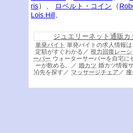
）、
（
ris
ロベルト・コイン
Robe
、
Lois Hill
ジュエリーネット通販カ
単発バイト
単発バイトの求人情報は
定額がすぐわかる／
視力回復レーシ
ーバー
ウォーターサーバーを自宅に
ーが飲める。／
婚カツ
婚カツ情報
泊先を探す／
マッサージチェア
／
痩