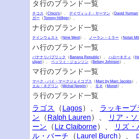
タ行のブランド一覧
（
）、
（
チコス
Chico's
デイヴィッド・ヤーマン
David Yurman
（
）、
ガー
Tommy Hilfiger
ナ行のブランド一覧
（
）、
（
ナインウェスト
Nine West
ノーラン・ミラー
Nolan Mil
ハ行のブランド一覧
（
）、
（
バナナリパブリック
Banana Republic
ハローキティ
He
）、
（
）、
ulgari
ベッツィ・ジョンソン
Betsey Johnson
マ行のブランド一覧
（
）
マーク・バイ・マークジェイコブス
Marc by Marc Jacobs
（
）、
（
）、
エル・ネグリン
Michal Negrin
モネ
Monet
ラ行のブランド一覧
（
）、
ラゴス
Lagos
ラッキーブ
（
）、
ン
Ralph Lauren
リア・ソ
（
）、
ーン
Liz Claiborne
リズ・
（
）、
ル・バーチ
Laurel Burch