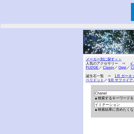
メーカー別に探す＞＞
人気のアクセサリー ⇒
イ
FUDGE
／
Classy
／
Oggi
／
C
誕生石一覧 ⇒
1月 ガーネ
ペリドット
／
9月 サファイア
▲検索するキーワードを
▲検索結果に含めたくな