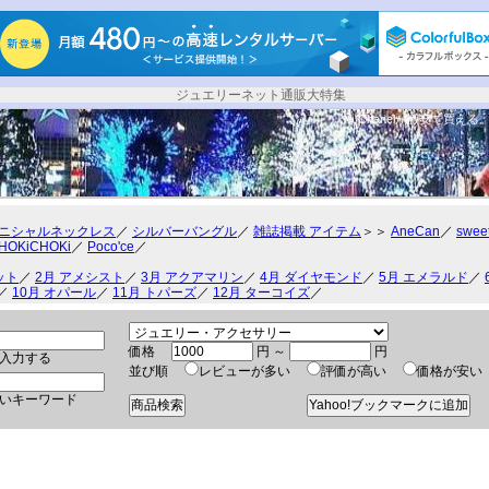
ジュエリーネット通販大特集
Chanelが激安で買える
ニシャルネックレス
／
シルバーバングル
／
雑誌掲載 アイテム
＞＞
AneCan
／
swee
HOKiCHOKi
／
Poco'ce
／
ット
／
2月 アメシスト
／
3月 アクアマリン
／
4月 ダイヤモンド
／
5月 エメラルド
／
／
10月 オパール
／
11月 トパーズ
／
12月 ターコイズ
／
価格
円 ～
円
入力する
並び順
レビューが多い
評価が高い
価格が安
いキーワード