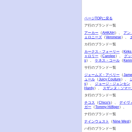
ページTOPに戻る
ア行のブランド一覧
（
）、
アーカー
AHKAH
アン
（
）、
ェロニーズ
Veronese
カ行のブランド一覧
（
カークス・フォーリー
Kirks
（
）、
ャロリー
Carolee
グッ
）、
（
s
ケネス・コール
Kenn
サ行のブランド一覧
（
ジェームズ・アベリー
Jame
（
）、
ュール
Juicy Couture
）、
s
ジョージ・ジェンセン
）、
Hardy
スザンヌ・ソマー
タ行のブランド一覧
（
）、
チコス
Chico's
デイヴ
（
）、
ガー
Tommy Hilfiger
ナ行のブランド一覧
（
ナインウェスト
Nine West
ハ行のブランド一覧