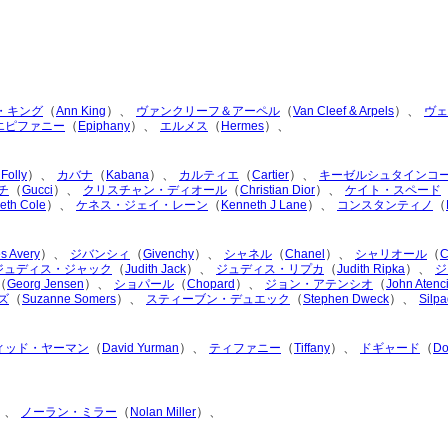
（
）、
（
）、
・キング
Ann King
ヴァンクリーフ＆アーペル
Van Cleef & Arpels
ヴェ
（
）、
（
）、
エピファニー
Epiphany
エルメス
Hermes
）、
（
）、
（
）、
 Folly
カバナ
Kabana
カルティエ
Cartier
キーゼルシュタインコ
（
）、
（
）、
チ
Gucci
クリスチャン・ディオール
Christian Dior
ケイト・スペード
）、
（
）、
（
eth Cole
ケネス・ジェイ・レーン
Kenneth J Lane
コンスタンティノ
）、
（
）、
（
）、
（
s Avery
ジバンシィ
Givenchy
シャネル
Chanel
シャリオール
C
（
）、
（
）、
ジュディス・ジャック
Judith Jack
ジュディス・リプカ
Judith Ripka
ジ
（
）、
（
）、
（
Georg Jensen
ショパール
Chopard
ジョン・アテンシオ
John Atenc
（
）、
（
）、
ズ
Suzanne Somers
スティーブン・デュエック
Stephen Dweck
Silp
（
）、
（
）、
（
ィッド・ヤーマン
David Yurman
ティファニー
Tiffany
ドギャード
Do
）、
（
）、
ノーラン・ミラー
Nolan Miller