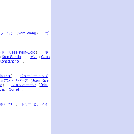
（
）、
ラ・ワン
Vera Wang
ヴ
（
）、
ード
Kieselstein-Cord
キ
（
）、
（
Kate Spade
ゲス
Gues
）、
Konstantino
）、
harriol
ジューシー・クチ
（
ョアン・リバース
Joan River
）、
（
io
ジョンハーディ
John
、
、
ada
Sorrelli
）、
geared
トミー･ヒルフィ