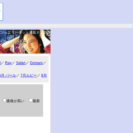
ジュエリーネット通販カタログ
。
t
／
Ray
／
Safari
／
Domani
／
6月 パール
／
7月ルビー
／
8月
い
価格が高い
最新