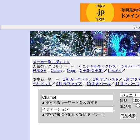
ジ
メーカー別に探す＞＞
人気のアクセサリー ⇒
イニシャルネックレス
／
シルバーバ
FUDGE
／
Classy
／
Oggi
／
CHOKiCHOKi
／
Poco'ce
／
誕生石一覧 ⇒
1月 ガーネット
／
2月 アメシスト
／
3月 アク
ペリドット
／
9月 サファイア
／
10月 オパール
／
11月 トパーズ
価格
▲検索するキーワードを入力する
並び順
▲検索結果に含めたくないキーワード