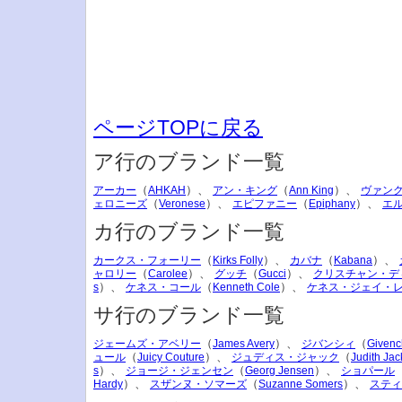
ページTOPに戻る
ア行のブランド一覧
（
）、
（
）、
アーカー
AHKAH
アン・キング
Ann King
ヴァン
（
）、
（
）、
ェロニーズ
Veronese
エピファニー
Epiphany
エ
カ行のブランド一覧
（
）、
（
）、
カークス・フォーリー
Kirks Folly
カバナ
Kabana
（
）、
（
）、
ャロリー
Carolee
グッチ
Gucci
クリスチャン・デ
）、
（
）、
s
ケネス・コール
Kenneth Cole
ケネス・ジェイ・
サ行のブランド一覧
（
）、
（
ジェームズ・アベリー
James Avery
ジバンシィ
Givenc
（
）、
（
ュール
Juicy Couture
ジュディス・ジャック
Judith Jac
）、
（
）、
s
ジョージ・ジェンセン
Georg Jensen
ショパール
）、
（
）、
Hardy
スザンヌ・ソマーズ
Suzanne Somers
スティ