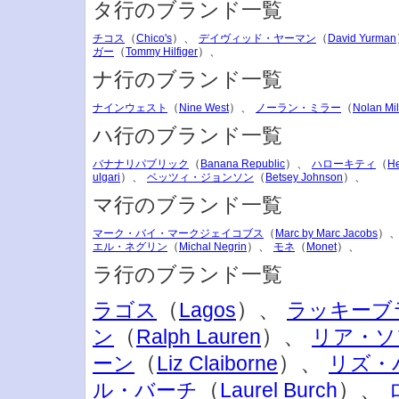
タ行のブランド一覧
（
）、
（
チコス
Chico's
デイヴィッド・ヤーマン
David Yurman
（
）、
ガー
Tommy Hilfiger
ナ行のブランド一覧
（
）、
（
ナインウェスト
Nine West
ノーラン・ミラー
Nolan Mil
ハ行のブランド一覧
（
）、
（
バナナリパブリック
Banana Republic
ハローキティ
He
）、
（
）、
ulgari
ベッツィ・ジョンソン
Betsey Johnson
マ行のブランド一覧
（
）
マーク・バイ・マークジェイコブス
Marc by Marc Jacobs
（
）、
（
）、
エル・ネグリン
Michal Negrin
モネ
Monet
ラ行のブランド一覧
（
）、
ラゴス
Lagos
ラッキーブ
（
）、
ン
Ralph Lauren
リア・ソ
（
）、
ーン
Liz Claiborne
リズ・
（
）、
ル・バーチ
Laurel Burch