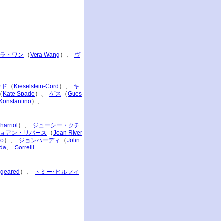
（
）、
ラ・ワン
Vera Wang
ヴ
（
）、
ード
Kieselstein-Cord
キ
（
）、
（
Kate Spade
ゲス
Gues
）、
Konstantino
）、
harriol
ジューシー・クチ
（
ョアン・リバース
Joan River
）、
（
io
ジョンハーディ
John
、
、
ada
Sorrelli
）、
geared
トミー･ヒルフィ