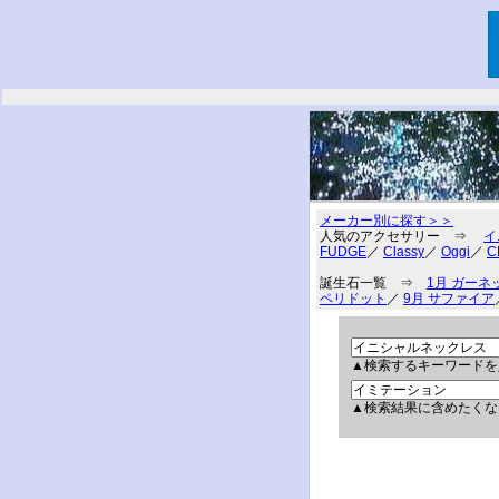
メーカー別に探す＞＞
人気のアクセサリー ⇒
イ
FUDGE
／
Classy
／
Oggi
／
C
誕生石一覧 ⇒
1月 ガーネ
ペリドット
／
9月 サファイア
▲検索するキーワードを
▲検索結果に含めたくな