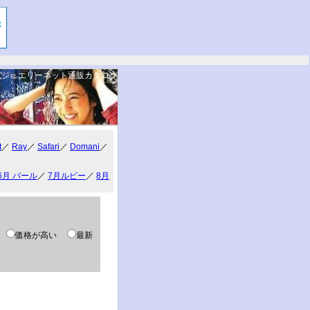
ジュエリーネット通販カタログ
。
t
／
Ray
／
Safari
／
Domani
／
6月 パール
／
7月ルビー
／
8月
い
価格が高い
最新