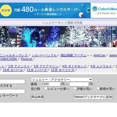
ジュエリーネット通販大特集
イニシャルネックレスが激安で買える
ニシャルネックレス
／
シルバーバングル
／
雑誌掲載 アイテム
＞＞
AneCan
／
swee
HOKiCHOKi
／
Poco'ce
／
ット
／
2月 アメシスト
／
3月 アクアマリン
／
4月 ダイヤモンド
／
5月 エメラルド
／
／
10月 オパール
／
11月 トパーズ
／
12月 ターコイズ
／
価格
円 ～
円
入力する
並び順
レビューが多い
評価が高い
価格が安
いキーワード