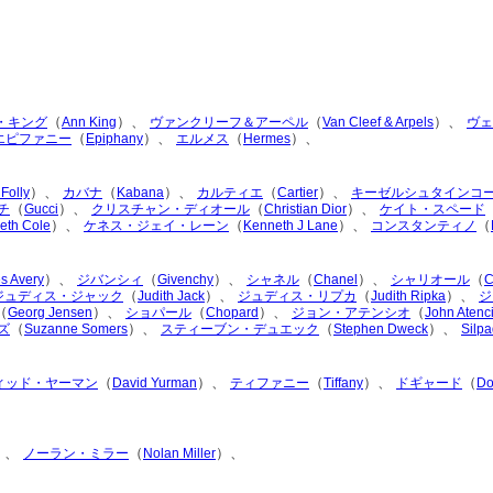
（
）、
（
）、
・キング
Ann King
ヴァンクリーフ＆アーペル
Van Cleef & Arpels
ヴェ
（
）、
（
）、
エピファニー
Epiphany
エルメス
Hermes
）、
（
）、
（
）、
 Folly
カバナ
Kabana
カルティエ
Cartier
キーゼルシュタインコ
（
）、
（
）、
チ
Gucci
クリスチャン・ディオール
Christian Dior
ケイト・スペード
）、
（
）、
（
eth Cole
ケネス・ジェイ・レーン
Kenneth J Lane
コンスタンティノ
）、
（
）、
（
）、
（
s Avery
ジバンシィ
Givenchy
シャネル
Chanel
シャリオール
C
（
）、
（
）、
ジュディス・ジャック
Judith Jack
ジュディス・リプカ
Judith Ripka
ジ
（
）、
（
）、
（
Georg Jensen
ショパール
Chopard
ジョン・アテンシオ
John Atenc
（
）、
（
）、
ズ
Suzanne Somers
スティーブン・デュエック
Stephen Dweck
Silp
（
）、
（
）、
（
ィッド・ヤーマン
David Yurman
ティファニー
Tiffany
ドギャード
Do
）、
（
）、
ノーラン・ミラー
Nolan Miller