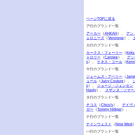
ページTOPに戻る
ア行のブランド一覧
（
）、
アーカー
AHKAH
アン
（
）、
ェロニーズ
Veronese
カ行のブランド一覧
（
カークス・フォーリー
Kirks
（
）、
ャロリー
Carolee
グッ
）、
（
s
ケネス・コール
Kenn
サ行のブランド一覧
（
ジェームズ・アベリー
Jame
（
）、
ュール
Juicy Couture
）、
s
ジョージ・ジェンセン
）、
Hardy
スザンヌ・ソマー
タ行のブランド一覧
（
）、
チコス
Chico's
デイヴ
（
）、
ガー
Tommy Hilfiger
ナ行のブランド一覧
（
ナインウェスト
Nine West
ハ行のブランド一覧