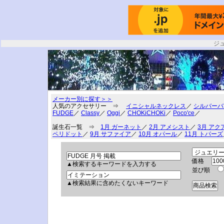
ジ
メーカー別に探す＞＞
人気のアクセサリー ⇒
イニシャルネックレス
／
シルバーバ
FUDGE
／
Classy
／
Oggi
／
CHOKiCHOKi
／
Poco'ce
／
誕生石一覧 ⇒
1月 ガーネット
／
2月 アメシスト
／
3月 アク
ペリドット
／
9月 サファイア
／
10月 オパール
／
11月 トパーズ
価格
▲検索するキーワードを入力する
並び順
▲検索結果に含めたくないキーワード