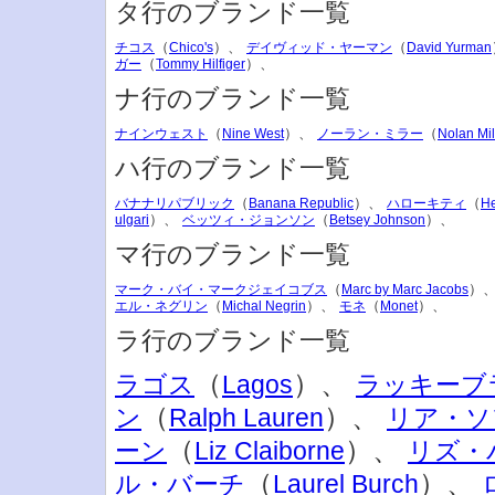
タ行のブランド一覧
（
）、
（
チコス
Chico's
デイヴィッド・ヤーマン
David Yurman
（
）、
ガー
Tommy Hilfiger
ナ行のブランド一覧
（
）、
（
ナインウェスト
Nine West
ノーラン・ミラー
Nolan Mil
ハ行のブランド一覧
（
）、
（
バナナリパブリック
Banana Republic
ハローキティ
He
）、
（
）、
ulgari
ベッツィ・ジョンソン
Betsey Johnson
マ行のブランド一覧
（
）
マーク・バイ・マークジェイコブス
Marc by Marc Jacobs
（
）、
（
）、
エル・ネグリン
Michal Negrin
モネ
Monet
ラ行のブランド一覧
（
）、
ラゴス
Lagos
ラッキーブ
（
）、
ン
Ralph Lauren
リア・ソ
（
）、
ーン
Liz Claiborne
リズ・
（
）、
ル・バーチ
Laurel Burch