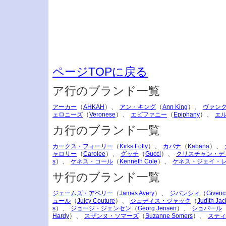
ページTOPに戻る
ア行のブランド一覧
（
）、
（
）、
アーカー
AHKAH
アン・キング
Ann King
ヴァン
（
）、
（
）、
ェロニーズ
Veronese
エピファニー
Epiphany
エ
カ行のブランド一覧
（
）、
（
）、
カークス・フォーリー
Kirks Folly
カバナ
Kabana
（
）、
（
）、
ャロリー
Carolee
グッチ
Gucci
クリスチャン・デ
）、
（
）、
s
ケネス・コール
Kenneth Cole
ケネス・ジェイ・
サ行のブランド一覧
（
）、
（
ジェームズ・アベリー
James Avery
ジバンシィ
Givenc
（
）、
（
ュール
Juicy Couture
ジュディス・ジャック
Judith Jac
）、
（
）、
s
ジョージ・ジェンセン
Georg Jensen
ショパール
）、
（
）、
Hardy
スザンヌ・ソマーズ
Suzanne Somers
スティ