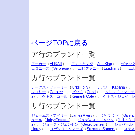
ページTOPに戻る
ア行のブランド一覧
（
）、
（
）、
アーカー
AHKAH
アン・キング
Ann King
ヴァン
（
）、
（
）、
ェロニーズ
Veronese
エピファニー
Epiphany
エ
カ行のブランド一覧
（
）、
（
）、
カークス・フォーリー
Kirks Folly
カバナ
Kabana
（
）、
（
）、
ャロリー
Carolee
グッチ
Gucci
クリスチャン・デ
）、
（
）、
s
ケネス・コール
Kenneth Cole
ケネス・ジェイ・
サ行のブランド一覧
（
）、
（
ジェームズ・アベリー
James Avery
ジバンシィ
Givenc
（
）、
（
ュール
Juicy Couture
ジュディス・ジャック
Judith Jac
）、
（
）、
s
ジョージ・ジェンセン
Georg Jensen
ショパール
）、
（
）、
Hardy
スザンヌ・ソマーズ
Suzanne Somers
スティ