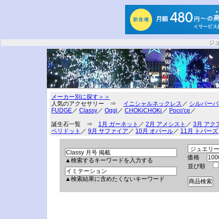
ジ
メーカー別に探す＞＞
人気のアクセサリー ⇒
イニシャルネックレス
／
シルバーバ
FUDGE
／
Classy
／
Oggi
／
CHOKiCHOKi
／
Poco'ce
／
誕生石一覧 ⇒
1月 ガーネット
／
2月 アメシスト
／
3月 アク
ペリドット
／
9月 サファイア
／
10月 オパール
／
11月 トパーズ
価格
▲検索するキーワードを入力する
並び順
▲検索結果に含めたくないキーワード