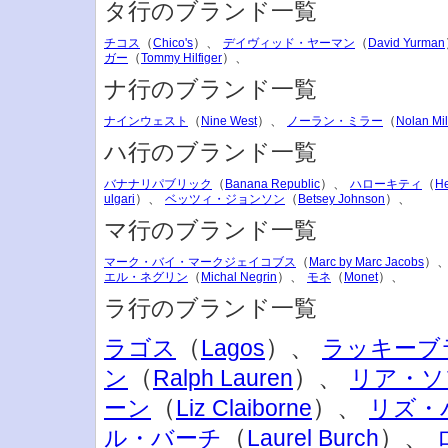
タ行のブランド一覧
（
）、
（
チコス
Chico's
デイヴィッド・ヤーマン
David Yurman
（
）、
ガー
Tommy Hilfiger
ナ行のブランド一覧
（
）、
（
ナインウェスト
Nine West
ノーラン・ミラー
Nolan Mil
ハ行のブランド一覧
（
）、
（
バナナリパブリック
Banana Republic
ハローキティ
He
）、
（
）、
ulgari
ベッツィ・ジョンソン
Betsey Johnson
マ行のブランド一覧
（
）
マーク・バイ・マークジェイコブス
Marc by Marc Jacobs
（
）、
（
）、
エル・ネグリン
Michal Negrin
モネ
Monet
ラ行のブランド一覧
（
）、
ラゴス
Lagos
ラッキーブ
（
）、
ン
Ralph Lauren
リア・ソ
（
）、
ーン
Liz Claiborne
リズ・
（
）、
ル・バーチ
Laurel Burch