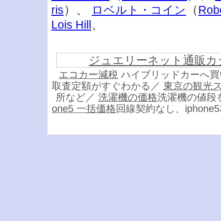
）、
（
ris
ロベルト・コイン
Robe
、
Lois Hill
ジュエリーネット通販カ
エコカー減税
ハイブリッドカーへ買
取査定額がすぐわかる／
東京の観光
所など／
洗濯機の価格
洗濯機の値段
one5 一括価格
回線契約なし、iphon