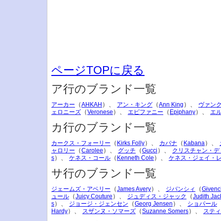
ページTOPに戻る
ア行のブランド一覧
（
）、
（
）、
アーカー
AHKAH
アン・キング
Ann King
ヴァン
（
）、
（
）、
ェロニーズ
Veronese
エピファニー
Epiphany
エ
カ行のブランド一覧
（
）、
（
）、
カークス・フォーリー
Kirks Folly
カバナ
Kabana
（
）、
（
）、
ャロリー
Carolee
グッチ
Gucci
クリスチャン・デ
）、
（
）、
s
ケネス・コール
Kenneth Cole
ケネス・ジェイ・
サ行のブランド一覧
（
）、
（
ジェームズ・アベリー
James Avery
ジバンシィ
Givenc
（
）、
（
ュール
Juicy Couture
ジュディス・ジャック
Judith Jac
）、
（
）、
s
ジョージ・ジェンセン
Georg Jensen
ショパール
）、
（
）、
Hardy
スザンヌ・ソマーズ
Suzanne Somers
スティ