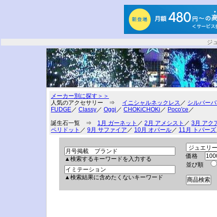
ジ
メーカー別に探す＞＞
人気のアクセサリー ⇒
イニシャルネックレス
／
シルバーバ
FUDGE
／
Classy
／
Oggi
／
CHOKiCHOKi
／
Poco'ce
／
誕生石一覧 ⇒
1月 ガーネット
／
2月 アメシスト
／
3月 アク
ペリドット
／
9月 サファイア
／
10月 オパール
／
11月 トパーズ
価格
▲検索するキーワードを入力する
並び順
▲検索結果に含めたくないキーワード