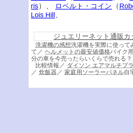
）、
（
ris
ロベルト・コイン
Robe
、
Lois Hill
ジュエリーネット通販カ
洗濯機の感想
洗濯機を実際に使って
て／
ヘルメットの最安値価格
バイク
分の車を今売ったらいくらで売れる
比較情報／
ダイソン エアマルチプ
／
炊飯器
／
家庭用ソーラーパネル
自