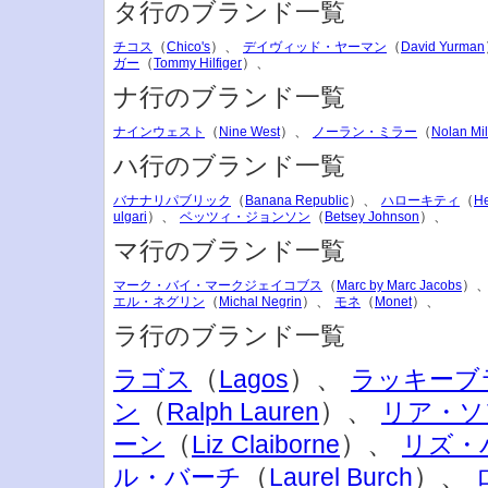
タ行のブランド一覧
（
）、
（
チコス
Chico's
デイヴィッド・ヤーマン
David Yurman
（
）、
ガー
Tommy Hilfiger
ナ行のブランド一覧
（
）、
（
ナインウェスト
Nine West
ノーラン・ミラー
Nolan Mil
ハ行のブランド一覧
（
）、
（
バナナリパブリック
Banana Republic
ハローキティ
He
）、
（
）、
ulgari
ベッツィ・ジョンソン
Betsey Johnson
マ行のブランド一覧
（
）
マーク・バイ・マークジェイコブス
Marc by Marc Jacobs
（
）、
（
）、
エル・ネグリン
Michal Negrin
モネ
Monet
ラ行のブランド一覧
（
）、
ラゴス
Lagos
ラッキーブ
（
）、
ン
Ralph Lauren
リア・ソ
（
）、
ーン
Liz Claiborne
リズ・
（
）、
ル・バーチ
Laurel Burch