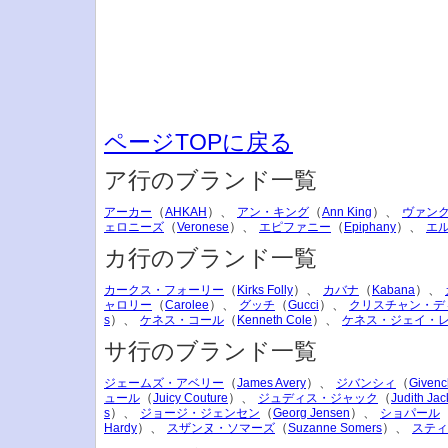
ページTOPに戻る
ア行のブランド一覧
（
）、
（
）、
アーカー
AHKAH
アン・キング
Ann King
ヴァン
（
）、
（
）、
ェロニーズ
Veronese
エピファニー
Epiphany
エ
カ行のブランド一覧
（
）、
（
）、
カークス・フォーリー
Kirks Folly
カバナ
Kabana
（
）、
（
）、
ャロリー
Carolee
グッチ
Gucci
クリスチャン・デ
）、
（
）、
s
ケネス・コール
Kenneth Cole
ケネス・ジェイ・
サ行のブランド一覧
（
）、
（
ジェームズ・アベリー
James Avery
ジバンシィ
Givenc
（
）、
（
ュール
Juicy Couture
ジュディス・ジャック
Judith Jac
）、
（
）、
s
ジョージ・ジェンセン
Georg Jensen
ショパール
）、
（
）、
Hardy
スザンヌ・ソマーズ
Suzanne Somers
スティ