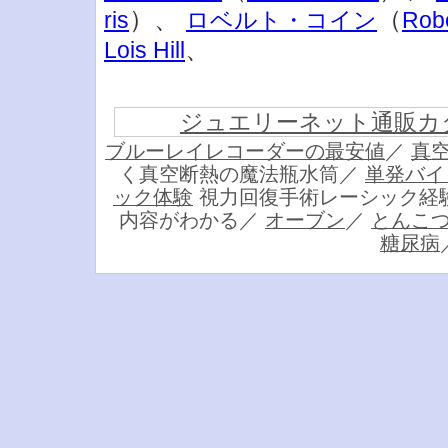
）、
（
ris
ロベルト・コイン
Robe
、
Lois Hill
ジュエリーネット通販カ
ブルーレイレコーダーの最安値
／
真
く真空断熱の魔法瓶水筒／
単発バイ
ック体験
視力回復手術レーシック経
内容がわかる／
オーブン
／
とんこ
糖尿病