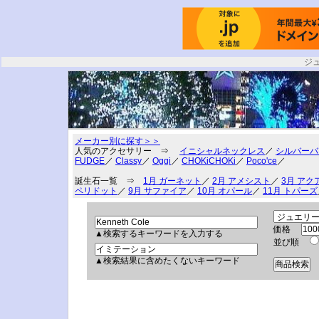
ジ
メーカー別に探す＞＞
人気のアクセサリー ⇒
イニシャルネックレス
／
シルバーバ
FUDGE
／
Classy
／
Oggi
／
CHOKiCHOKi
／
Poco'ce
／
誕生石一覧 ⇒
1月 ガーネット
／
2月 アメシスト
／
3月 アク
ペリドット
／
9月 サファイア
／
10月 オパール
／
11月 トパーズ
価格
▲検索するキーワードを入力する
並び順
▲検索結果に含めたくないキーワード