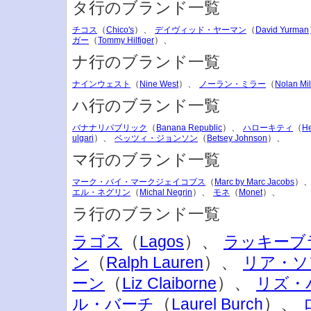
タ行のブランド一覧
（
）、
（
チコス
Chico's
デイヴィッド・ヤーマン
David Yurman
（
）、
ガー
Tommy Hilfiger
ナ行のブランド一覧
（
）、
（
ナインウェスト
Nine West
ノーラン・ミラー
Nolan Mil
ハ行のブランド一覧
（
）、
（
バナナリパブリック
Banana Republic
ハローキティ
He
）、
（
）、
ulgari
ベッツィ・ジョンソン
Betsey Johnson
マ行のブランド一覧
（
）
マーク・バイ・マークジェイコブス
Marc by Marc Jacobs
（
）、
（
）、
エル・ネグリン
Michal Negrin
モネ
Monet
ラ行のブランド一覧
（
）、
ラゴス
Lagos
ラッキーブ
（
）、
ン
Ralph Lauren
リア・ソ
（
）、
ーン
Liz Claiborne
リズ・
（
）、
ル・バーチ
Laurel Burch