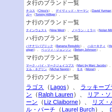
タ行のブランド一覧
（
）、
（
チコス
Chico's
デイヴィッド・ヤーマン
David Yurman
（
）、
ガー
Tommy Hilfiger
ナ行のブランド一覧
（
）、
（
ナインウェスト
Nine West
ノーラン・ミラー
Nolan Mil
ハ行のブランド一覧
（
）、
（
バナナリパブリック
Banana Republic
ハローキティ
He
）、
（
）、
ulgari
ベッツィ・ジョンソン
Betsey Johnson
マ行のブランド一覧
（
）
マーク・バイ・マークジェイコブス
Marc by Marc Jacobs
（
）、
（
）、
エル・ネグリン
Michal Negrin
モネ
Monet
ラ行のブランド一覧
（
）、
ラゴス
Lagos
ラッキーブ
（
）、
ン
Ralph Lauren
リア・ソ
（
）、
ーン
Liz Claiborne
リズ・
（
）、
ル・バーチ
Laurel Burch