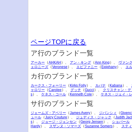
ページTOPに戻る
ア行のブランド一覧
（
）、
（
）、
アーカー
AHKAH
アン・キング
Ann King
ヴァン
（
）、
（
）、
ェロニーズ
Veronese
エピファニー
Epiphany
エ
カ行のブランド一覧
（
）、
（
）、
カークス・フォーリー
Kirks Folly
カバナ
Kabana
（
）、
（
）、
ャロリー
Carolee
グッチ
Gucci
クリスチャン・デ
）、
（
）、
s
ケネス・コール
Kenneth Cole
ケネス・ジェイ・
サ行のブランド一覧
（
）、
（
ジェームズ・アベリー
James Avery
ジバンシィ
Givenc
（
）、
（
ュール
Juicy Couture
ジュディス・ジャック
Judith Jac
）、
（
）、
s
ジョージ・ジェンセン
Georg Jensen
ショパール
）、
（
）、
Hardy
スザンヌ・ソマーズ
Suzanne Somers
スティ