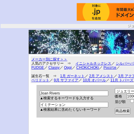
ジ
メーカー別に探す＞＞
人気のアクセサリー ⇒
イニシャルネックレス
／
シルバーバ
FUDGE
／
Classy
／
Oggi
／
CHOKiCHOKi
／
Poco'ce
／
誕生石一覧 ⇒
1月 ガーネット
／
2月 アメシスト
／
3月 アク
ペリドット
／
9月 サファイア
／
10月 オパール
／
11月 トパーズ
価格
▲検索するキーワードを入力する
並び順
▲検索結果に含めたくないキーワード