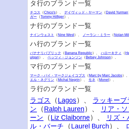
タ行のブランド一覧
（
）、
（
チコス
Chico's
デイヴィッド・ヤーマン
David Yurman
（
）、
ガー
Tommy Hilfiger
ナ行のブランド一覧
（
）、
（
ナインウェスト
Nine West
ノーラン・ミラー
Nolan Mil
ハ行のブランド一覧
（
）、
（
バナナリパブリック
Banana Republic
ハローキティ
He
）、
（
）、
ulgari
ベッツィ・ジョンソン
Betsey Johnson
マ行のブランド一覧
（
）
マーク・バイ・マークジェイコブス
Marc by Marc Jacobs
（
）、
（
）、
エル・ネグリン
Michal Negrin
モネ
Monet
ラ行のブランド一覧
（
）、
ラゴス
Lagos
ラッキーブ
（
）、
ン
Ralph Lauren
リア・ソ
（
）、
ーン
Liz Claiborne
リズ・
（
）、
ル・バーチ
Laurel Burch