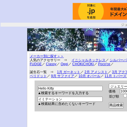
ジ
メーカー別に探す＞＞
人気のアクセサリー ⇒
イニシャルネックレス
／
シルバーバ
FUDGE
／
Classy
／
Oggi
／
CHOKiCHOKi
／
Poco'ce
／
誕生石一覧 ⇒
1月 ガーネット
／
2月 アメシスト
／
3月 アク
ペリドット
／
9月 サファイア
／
10月 オパール
／
11月 トパーズ
価格
▲検索するキーワードを入力する
並び順
▲検索結果に含めたくないキーワード