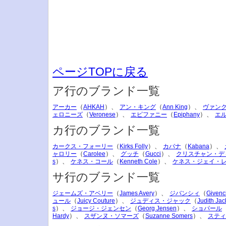
ページTOPに戻る
ア行のブランド一覧
（
）、
（
）、
アーカー
AHKAH
アン・キング
Ann King
ヴァン
（
）、
（
）、
ェロニーズ
Veronese
エピファニー
Epiphany
エ
カ行のブランド一覧
（
）、
（
）、
カークス・フォーリー
Kirks Folly
カバナ
Kabana
（
）、
（
）、
ャロリー
Carolee
グッチ
Gucci
クリスチャン・デ
）、
（
）、
s
ケネス・コール
Kenneth Cole
ケネス・ジェイ・
サ行のブランド一覧
（
）、
（
ジェームズ・アベリー
James Avery
ジバンシィ
Givenc
（
）、
（
ュール
Juicy Couture
ジュディス・ジャック
Judith Jac
）、
（
）、
s
ジョージ・ジェンセン
Georg Jensen
ショパール
）、
（
）、
Hardy
スザンヌ・ソマーズ
Suzanne Somers
スティ