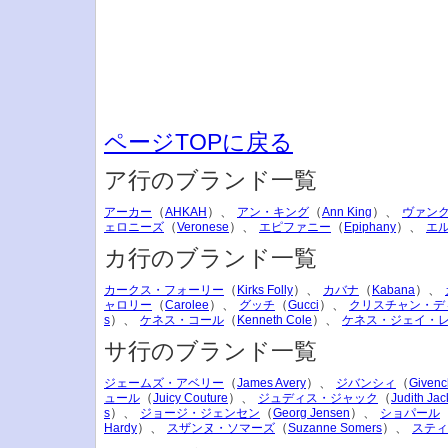
ページTOPに戻る
ア行のブランド一覧
（
）、
（
）、
アーカー
AHKAH
アン・キング
Ann King
ヴァン
（
）、
（
）、
ェロニーズ
Veronese
エピファニー
Epiphany
エ
カ行のブランド一覧
（
）、
（
）、
カークス・フォーリー
Kirks Folly
カバナ
Kabana
（
）、
（
）、
ャロリー
Carolee
グッチ
Gucci
クリスチャン・デ
）、
（
）、
s
ケネス・コール
Kenneth Cole
ケネス・ジェイ・
サ行のブランド一覧
（
）、
（
ジェームズ・アベリー
James Avery
ジバンシィ
Givenc
（
）、
（
ュール
Juicy Couture
ジュディス・ジャック
Judith Jac
）、
（
）、
s
ジョージ・ジェンセン
Georg Jensen
ショパール
）、
（
）、
Hardy
スザンヌ・ソマーズ
Suzanne Somers
スティ