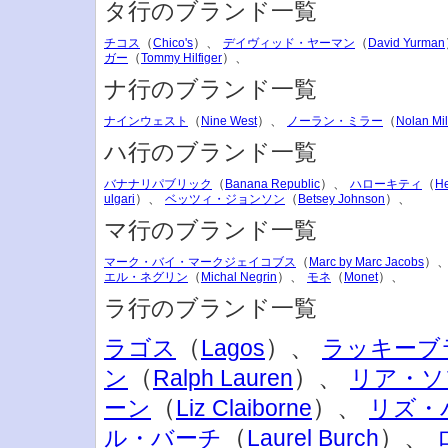
タ行のブランド一覧
（
）、
（
チコス
Chico's
デイヴィッド・ヤーマン
David Yurman
（
）、
ガー
Tommy Hilfiger
ナ行のブランド一覧
（
）、
（
ナインウェスト
Nine West
ノーラン・ミラー
Nolan Mil
ハ行のブランド一覧
（
）、
（
バナナリパブリック
Banana Republic
ハローキティ
He
）、
（
）、
ulgari
ベッツィ・ジョンソン
Betsey Johnson
マ行のブランド一覧
（
）
マーク・バイ・マークジェイコブス
Marc by Marc Jacobs
（
）、
（
）、
エル・ネグリン
Michal Negrin
モネ
Monet
ラ行のブランド一覧
（
）、
ラゴス
Lagos
ラッキーブ
（
）、
ン
Ralph Lauren
リア・ソ
（
）、
ーン
Liz Claiborne
リズ・
（
）、
ル・バーチ
Laurel Burch