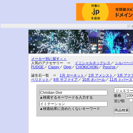
ジ
メーカー別に探す＞＞
人気のアクセサリー ⇒
イニシャルネックレス
／
シルバーバ
FUDGE
／
Classy
／
Oggi
／
CHOKiCHOKi
／
Poco'ce
／
誕生石一覧 ⇒
1月 ガーネット
／
2月 アメシスト
／
3月 アク
ペリドット
／
9月 サファイア
／
10月 オパール
／
11月 トパーズ
価格
▲検索するキーワードを入力する
並び順
▲検索結果に含めたくないキーワード