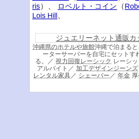
）、
（
ris
ロベルト・コイン
Robe
、
Lois Hill
ジュエリーネット通販カ
沖縄県のホテルや旅館
沖縄で泊まると
ーターサーバーを自宅にセットす
る。／
視力回復レーシック
レーシッ
アルバイト／
加工デザインジーンズ
レンタル家具
／
シェーバー
／
年金
厚