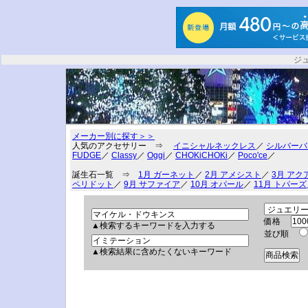
ジ
メーカー別に探す＞＞
人気のアクセサリー ⇒
イニシャルネックレス
／
シルバーバ
FUDGE
／
Classy
／
Oggi
／
CHOKiCHOKi
／
Poco'ce
／
誕生石一覧 ⇒
1月 ガーネット
／
2月 アメシスト
／
3月 アク
ペリドット
／
9月 サファイア
／
10月 オパール
／
11月 トパーズ
価格
▲検索するキーワードを入力する
並び順
▲検索結果に含めたくないキーワード