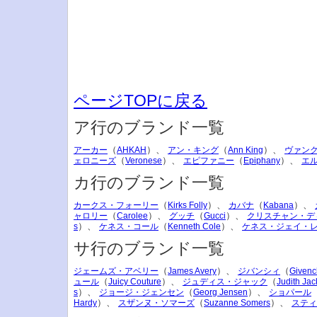
ページTOPに戻る
ア行のブランド一覧
（
）、
（
）、
アーカー
AHKAH
アン・キング
Ann King
ヴァン
（
）、
（
）、
ェロニーズ
Veronese
エピファニー
Epiphany
エ
カ行のブランド一覧
（
）、
（
）、
カークス・フォーリー
Kirks Folly
カバナ
Kabana
（
）、
（
）、
ャロリー
Carolee
グッチ
Gucci
クリスチャン・デ
）、
（
）、
s
ケネス・コール
Kenneth Cole
ケネス・ジェイ・
サ行のブランド一覧
（
）、
（
ジェームズ・アベリー
James Avery
ジバンシィ
Givenc
（
）、
（
ュール
Juicy Couture
ジュディス・ジャック
Judith Jac
）、
（
）、
s
ジョージ・ジェンセン
Georg Jensen
ショパール
）、
（
）、
Hardy
スザンヌ・ソマーズ
Suzanne Somers
スティ