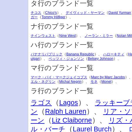
タ行のブランド一覧
（
）、
（
チコス
Chico's
デイヴィッド・ヤーマン
David Yurman
（
）、
ガー
Tommy Hilfiger
ナ行のブランド一覧
（
）、
（
ナインウェスト
Nine West
ノーラン・ミラー
Nolan Mil
ハ行のブランド一覧
（
）、
（
バナナリパブリック
Banana Republic
ハローキティ
He
）、
（
）、
ulgari
ベッツィ・ジョンソン
Betsey Johnson
マ行のブランド一覧
（
）
マーク・バイ・マークジェイコブス
Marc by Marc Jacobs
（
）、
（
）、
エル・ネグリン
Michal Negrin
モネ
Monet
ラ行のブランド一覧
（
）、
ラゴス
Lagos
ラッキーブ
（
）、
ン
Ralph Lauren
リア・ソ
（
）、
ーン
Liz Claiborne
リズ・
（
）、
ル・バーチ
Laurel Burch