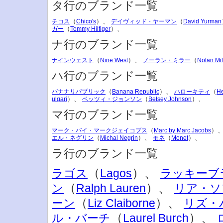
タ行のブランド一覧
（
）、
（
チコス
Chico's
デイヴィッド・ヤーマン
David Yurman
（
）、
ガー
Tommy Hilfiger
ナ行のブランド一覧
（
）、
（
ナインウェスト
Nine West
ノーラン・ミラー
Nolan Mil
ハ行のブランド一覧
（
）、
（
バナナリパブリック
Banana Republic
ハローキティ
He
）、
（
）、
ulgari
ベッツィ・ジョンソン
Betsey Johnson
マ行のブランド一覧
（
）
マーク・バイ・マークジェイコブス
Marc by Marc Jacobs
（
）、
（
）、
エル・ネグリン
Michal Negrin
モネ
Monet
ラ行のブランド一覧
（
）、
ラゴス
Lagos
ラッキーブ
（
）、
ン
Ralph Lauren
リア・ソ
（
）、
ーン
Liz Claiborne
リズ・
（
）、
ル・バーチ
Laurel Burch