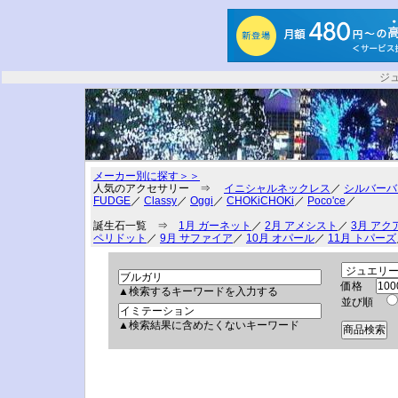
ジ
メーカー別に探す＞＞
人気のアクセサリー ⇒
イニシャルネックレス
／
シルバーバ
FUDGE
／
Classy
／
Oggi
／
CHOKiCHOKi
／
Poco'ce
／
誕生石一覧 ⇒
1月 ガーネット
／
2月 アメシスト
／
3月 アク
ペリドット
／
9月 サファイア
／
10月 オパール
／
11月 トパーズ
価格
▲検索するキーワードを入力する
並び順
▲検索結果に含めたくないキーワード