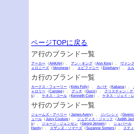
ページTOPに戻る
ア行のブランド一覧
（
）、
（
）、
アーカー
AHKAH
アン・キング
Ann King
ヴァン
（
）、
（
）、
ェロニーズ
Veronese
エピファニー
Epiphany
エ
カ行のブランド一覧
（
）、
（
）、
カークス・フォーリー
Kirks Folly
カバナ
Kabana
（
）、
（
）、
ャロリー
Carolee
グッチ
Gucci
クリスチャン・デ
）、
（
）、
s
ケネス・コール
Kenneth Cole
ケネス・ジェイ・
サ行のブランド一覧
（
）、
（
ジェームズ・アベリー
James Avery
ジバンシィ
Givenc
（
）、
（
ュール
Juicy Couture
ジュディス・ジャック
Judith Jac
）、
（
）、
s
ジョージ・ジェンセン
Georg Jensen
ショパール
）、
（
）、
Hardy
スザンヌ・ソマーズ
Suzanne Somers
スティ