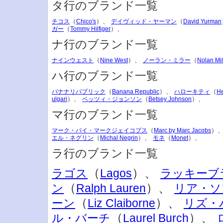
タ行のブランド一覧
（
）、
（
チコス
Chico's
デイヴィッド・ヤーマン
David Yurman
（
）、
ガー
Tommy Hilfiger
ナ行のブランド一覧
（
）、
（
ナインウェスト
Nine West
ノーラン・ミラー
Nolan Mil
ハ行のブランド一覧
（
）、
（
バナナリパブリック
Banana Republic
ハローキティ
He
）、
（
）、
ulgari
ベッツィ・ジョンソン
Betsey Johnson
マ行のブランド一覧
（
）
マーク・バイ・マークジェイコブス
Marc by Marc Jacobs
（
）、
（
）、
エル・ネグリン
Michal Negrin
モネ
Monet
ラ行のブランド一覧
（
）、
ラゴス
Lagos
ラッキーブ
（
）、
ン
Ralph Lauren
リア・ソ
（
）、
ーン
Liz Claiborne
リズ・
（
）、
ル・バーチ
Laurel Burch