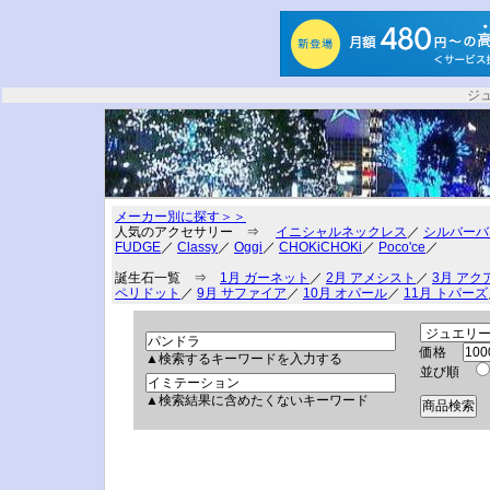
ジ
メーカー別に探す＞＞
人気のアクセサリー ⇒
イニシャルネックレス
／
シルバーバ
FUDGE
／
Classy
／
Oggi
／
CHOKiCHOKi
／
Poco'ce
／
誕生石一覧 ⇒
1月 ガーネット
／
2月 アメシスト
／
3月 アク
ペリドット
／
9月 サファイア
／
10月 オパール
／
11月 トパーズ
価格
▲検索するキーワードを入力する
並び順
▲検索結果に含めたくないキーワード