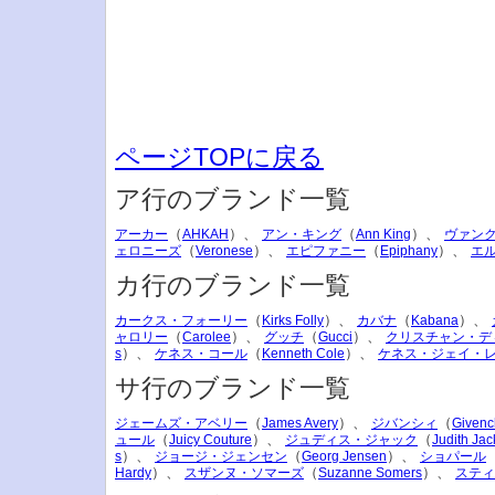
ページTOPに戻る
ア行のブランド一覧
（
）、
（
）、
アーカー
AHKAH
アン・キング
Ann King
ヴァン
（
）、
（
）、
ェロニーズ
Veronese
エピファニー
Epiphany
エ
カ行のブランド一覧
（
）、
（
）、
カークス・フォーリー
Kirks Folly
カバナ
Kabana
（
）、
（
）、
ャロリー
Carolee
グッチ
Gucci
クリスチャン・デ
）、
（
）、
s
ケネス・コール
Kenneth Cole
ケネス・ジェイ・
サ行のブランド一覧
（
）、
（
ジェームズ・アベリー
James Avery
ジバンシィ
Givenc
（
）、
（
ュール
Juicy Couture
ジュディス・ジャック
Judith Jac
）、
（
）、
s
ジョージ・ジェンセン
Georg Jensen
ショパール
）、
（
）、
Hardy
スザンヌ・ソマーズ
Suzanne Somers
スティ