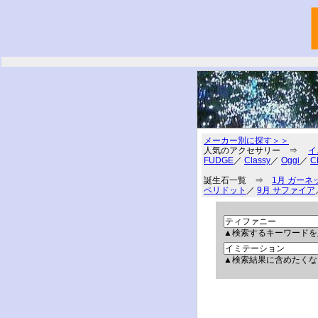
メーカー別に探す＞＞
人気のアクセサリー ⇒
イ
FUDGE
／
Classy
／
Oggi
／
C
誕生石一覧 ⇒
1月 ガーネ
ペリドット
／
9月 サファイア
▲検索するキーワードを
▲検索結果に含めたくな