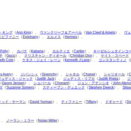
（
）、
（
）、
・キング
Ann King
ヴァンクリーフ＆アーペル
Van Cleef & Arpels
ヴェ
（
）、
（
）、
エピファニー
Epiphany
エルメス
Hermes
）、
（
）、
（
）、
 Folly
カバナ
Kabana
カルティエ
Cartier
キーゼルシュタインコ
（
）、
（
）、
チ
Gucci
クリスチャン・ディオール
Christian Dior
ケイト・スペード
）、
（
）、
（
eth Cole
ケネス・ジェイ・レーン
Kenneth J Lane
コンスタンティノ
）、
（
）、
（
）、
（
s Avery
ジバンシィ
Givenchy
シャネル
Chanel
シャリオール
C
（
）、
（
）、
ジュディス・ジャック
Judith Jack
ジュディス・リプカ
Judith Ripka
ジ
（
）、
（
）、
（
Georg Jensen
ショパール
Chopard
ジョン・アテンシオ
John Atenc
（
）、
（
）、
ズ
Suzanne Somers
スティーブン・デュエック
Stephen Dweck
Silp
（
）、
（
）、
（
ィッド・ヤーマン
David Yurman
ティファニー
Tiffany
ドギャード
Do
）、
（
）、
ノーラン・ミラー
Nolan Miller