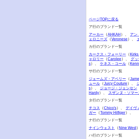
ページTOPに戻る
ア行のブランド一覧
（
）、
アーカー
AHKAH
アン
（
）、
ェロニーズ
Veronese
カ行のブランド一覧
（
カークス・フォーリー
Kirks
（
）、
ャロリー
Carolee
グッ
）、
（
s
ケネス・コール
Kenn
サ行のブランド一覧
（
ジェームズ・アベリー
Jame
（
）、
ュール
Juicy Couture
）、
s
ジョージ・ジェンセン
）、
Hardy
スザンヌ・ソマー
タ行のブランド一覧
（
）、
チコス
Chico's
デイヴ
（
）、
ガー
Tommy Hilfiger
ナ行のブランド一覧
（
ナインウェスト
Nine West
ハ行のブランド一覧