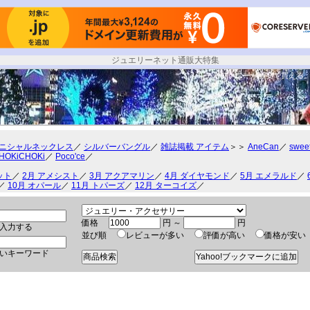
ジュエリーネット通販大特集
ティファニーが激安で買える
ニシャルネックレス
／
シルバーバングル
／
雑誌掲載 アイテム
＞＞
AneCan
／
swee
HOKiCHOKi
／
Poco'ce
／
ット
／
2月 アメシスト
／
3月 アクアマリン
／
4月 ダイヤモンド
／
5月 エメラルド
／
／
10月 オパール
／
11月 トパーズ
／
12月 ターコイズ
／
価格
円 ～
円
入力する
並び順
レビューが多い
評価が高い
価格が安
いキーワード