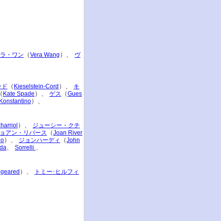
（
）、
ラ・ワン
Vera Wang
ヴ
（
）、
ード
Kieselstein-Cord
キ
（
）、
（
Kate Spade
ゲス
Gues
）、
Konstantino
）、
harriol
ジューシー・クチ
（
ョアン・リバース
Joan River
）、
（
io
ジョンハーディ
John
、
、
ada
Sorrelli
）、
geared
トミー･ヒルフィ