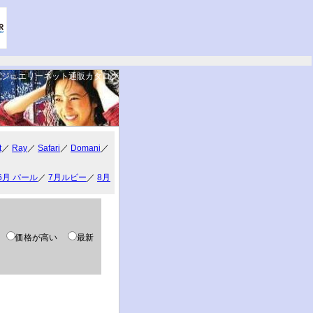
ジュエリーネット通販カタログ
。
t
／
Ray
／
Safari
／
Domani
／
6月 パール
／
7月ルビー
／
8月
い
価格が高い
最新