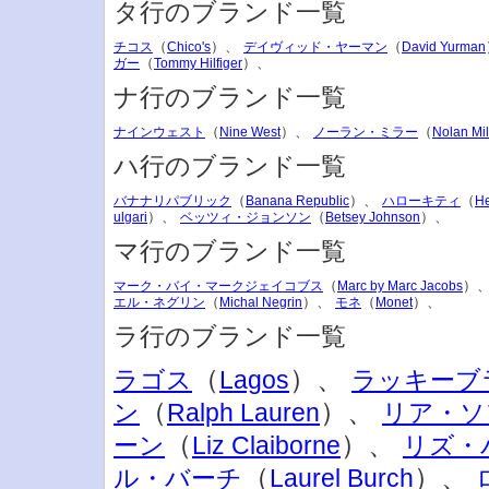
タ行のブランド一覧
（
）、
（
チコス
Chico's
デイヴィッド・ヤーマン
David Yurman
（
）、
ガー
Tommy Hilfiger
ナ行のブランド一覧
（
）、
（
ナインウェスト
Nine West
ノーラン・ミラー
Nolan Mil
ハ行のブランド一覧
（
）、
（
バナナリパブリック
Banana Republic
ハローキティ
He
）、
（
）、
ulgari
ベッツィ・ジョンソン
Betsey Johnson
マ行のブランド一覧
（
）
マーク・バイ・マークジェイコブス
Marc by Marc Jacobs
（
）、
（
）、
エル・ネグリン
Michal Negrin
モネ
Monet
ラ行のブランド一覧
（
）、
ラゴス
Lagos
ラッキーブ
（
）、
ン
Ralph Lauren
リア・ソ
（
）、
ーン
Liz Claiborne
リズ・
（
）、
ル・バーチ
Laurel Burch