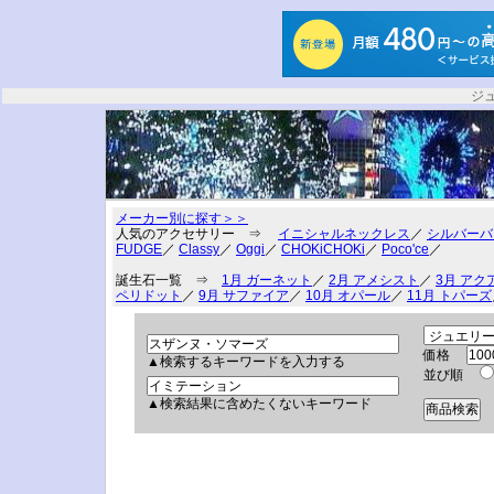
ジ
メーカー別に探す＞＞
人気のアクセサリー ⇒
イニシャルネックレス
／
シルバーバ
FUDGE
／
Classy
／
Oggi
／
CHOKiCHOKi
／
Poco'ce
／
誕生石一覧 ⇒
1月 ガーネット
／
2月 アメシスト
／
3月 アク
ペリドット
／
9月 サファイア
／
10月 オパール
／
11月 トパーズ
価格
▲検索するキーワードを入力する
並び順
▲検索結果に含めたくないキーワード