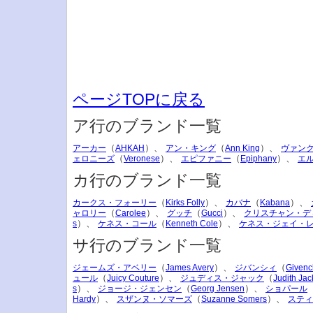
ページTOPに戻る
ア行のブランド一覧
（
）、
（
）、
アーカー
AHKAH
アン・キング
Ann King
ヴァン
（
）、
（
）、
ェロニーズ
Veronese
エピファニー
Epiphany
エ
カ行のブランド一覧
（
）、
（
）、
カークス・フォーリー
Kirks Folly
カバナ
Kabana
（
）、
（
）、
ャロリー
Carolee
グッチ
Gucci
クリスチャン・デ
）、
（
）、
s
ケネス・コール
Kenneth Cole
ケネス・ジェイ・
サ行のブランド一覧
（
）、
（
ジェームズ・アベリー
James Avery
ジバンシィ
Givenc
（
）、
（
ュール
Juicy Couture
ジュディス・ジャック
Judith Jac
）、
（
）、
s
ジョージ・ジェンセン
Georg Jensen
ショパール
）、
（
）、
Hardy
スザンヌ・ソマーズ
Suzanne Somers
スティ