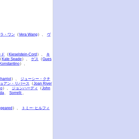
（
）、
ラ・ワン
Vera Wang
ヴ
（
）、
ード
Kieselstein-Cord
キ
（
）、
（
Kate Spade
ゲス
Gues
）、
Konstantino
）、
harriol
ジューシー・クチ
（
ョアン・リバース
Joan River
）、
（
io
ジョンハーディ
John
、
、
ada
Sorrelli
）、
geared
トミー･ヒルフィ