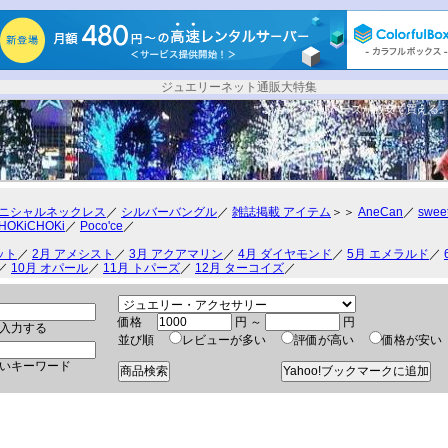
ジュエリーネット通販大特集
ジョアン・リバースが激安で買える
ニシャルネックレス
／
シルバーバングル
／
雑誌掲載 アイテム
＞＞
AneCan
／
swee
HOKiCHOKi
／
Poco'ce
／
ット
／
2月 アメシスト
／
3月 アクアマリン
／
4月 ダイヤモンド
／
5月 エメラルド
／
／
10月 オパール
／
11月 トパーズ
／
12月 ターコイズ
／
価格
円 ～
円
入力する
並び順
レビューが多い
評価が高い
価格が安
いキーワード