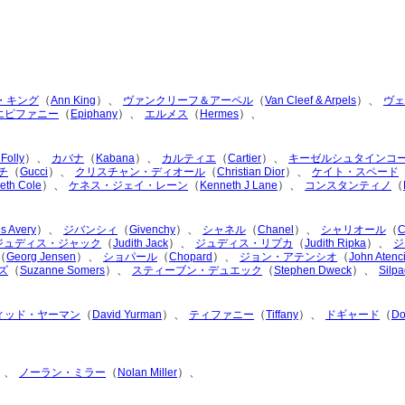
（
）、
（
）、
・キング
Ann King
ヴァンクリーフ＆アーペル
Van Cleef & Arpels
ヴェ
（
）、
（
）、
エピファニー
Epiphany
エルメス
Hermes
）、
（
）、
（
）、
 Folly
カバナ
Kabana
カルティエ
Cartier
キーゼルシュタインコ
（
）、
（
）、
チ
Gucci
クリスチャン・ディオール
Christian Dior
ケイト・スペード
）、
（
）、
（
eth Cole
ケネス・ジェイ・レーン
Kenneth J Lane
コンスタンティノ
）、
（
）、
（
）、
（
s Avery
ジバンシィ
Givenchy
シャネル
Chanel
シャリオール
C
（
）、
（
）、
ジュディス・ジャック
Judith Jack
ジュディス・リプカ
Judith Ripka
ジ
（
）、
（
）、
（
Georg Jensen
ショパール
Chopard
ジョン・アテンシオ
John Atenc
（
）、
（
）、
ズ
Suzanne Somers
スティーブン・デュエック
Stephen Dweck
Silp
（
）、
（
）、
（
ィッド・ヤーマン
David Yurman
ティファニー
Tiffany
ドギャード
Do
）、
（
）、
ノーラン・ミラー
Nolan Miller