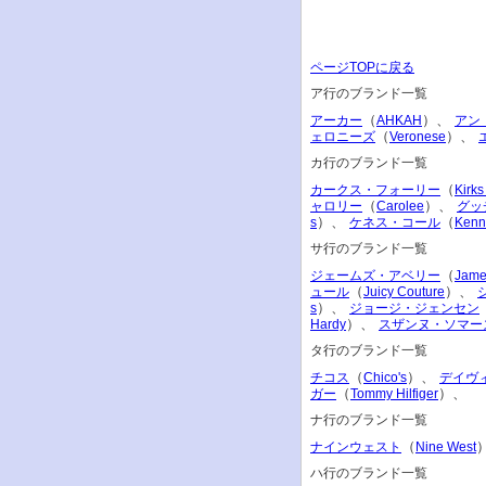
ページTOPに戻る
ア行のブランド一覧
（
）、
アーカー
AHKAH
アン
（
）、
ェロニーズ
Veronese
カ行のブランド一覧
（
カークス・フォーリー
Kirks
（
）、
ャロリー
Carolee
グッ
）、
（
s
ケネス・コール
Kenn
サ行のブランド一覧
（
ジェームズ・アベリー
Jame
（
）、
ュール
Juicy Couture
）、
s
ジョージ・ジェンセン
）、
Hardy
スザンヌ・ソマー
タ行のブランド一覧
（
）、
チコス
Chico's
デイヴ
（
）、
ガー
Tommy Hilfiger
ナ行のブランド一覧
（
ナインウェスト
Nine West
ハ行のブランド一覧