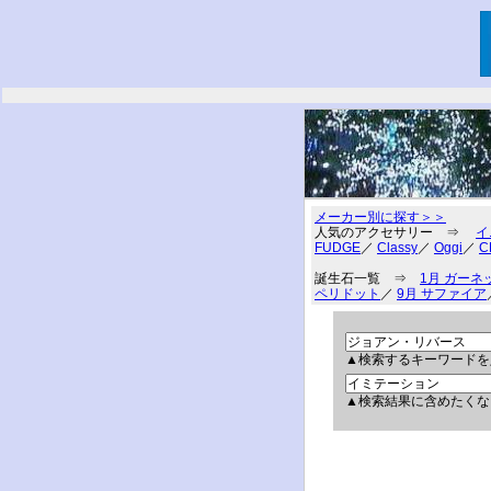
メーカー別に探す＞＞
人気のアクセサリー ⇒
イ
FUDGE
／
Classy
／
Oggi
／
C
誕生石一覧 ⇒
1月 ガーネ
ペリドット
／
9月 サファイア
▲検索するキーワードを
▲検索結果に含めたくな