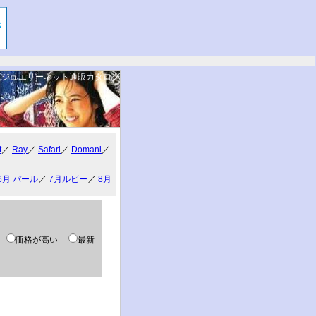
ジュエリーネット通販カタログ
。
t
／
Ray
／
Safari
／
Domani
／
6月 パール
／
7月ルビー
／
8月
い
価格が高い
最新