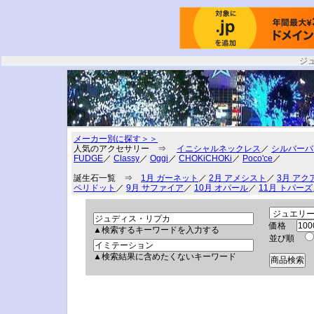
ジ
メーカー別に探す＞＞
人気のアクセサリー ⇒
イニシャルネックレス
／
シルバーバ
FUDGE
／
Classy
／
Oggi
／
CHOKiCHOKi
／
Poco'ce
／
誕生石一覧 ⇒
1月 ガーネット
／
2月 アメシスト
／
3月 アク
ペリドット
／
9月 サファイア
／
10月 オパール
／
11月 トパーズ
価格
▲検索するキーワードを入力する
並び順
▲検索結果に含めたくないキーワード