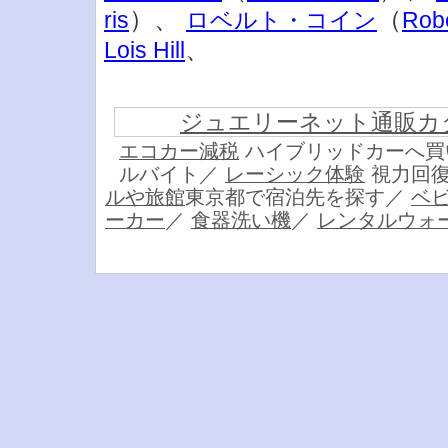
）、
（
ris
ロベルト・コイン
Robe
、
Lois Hill
ジュエリーネット通販カ
エコカー減税
ハイブリッドカーへ買
ルバイト／
レーシック体験
視力回復
ルや旅館
東京都で宿泊先を探す／
ベ
ーカー
／
食器洗い機
／
レンタルウォ