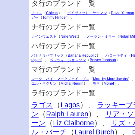
タ行のブランド一覧
（
）、
（
チコス
Chico's
デイヴィッド・ヤーマン
David Yurman
（
）、
ガー
Tommy Hilfiger
ナ行のブランド一覧
（
）、
（
ナインウェスト
Nine West
ノーラン・ミラー
Nolan Mil
ハ行のブランド一覧
（
）、
（
バナナリパブリック
Banana Republic
ハローキティ
He
）、
（
）、
ulgari
ベッツィ・ジョンソン
Betsey Johnson
マ行のブランド一覧
（
）
マーク・バイ・マークジェイコブス
Marc by Marc Jacobs
（
）、
（
）、
エル・ネグリン
Michal Negrin
モネ
Monet
ラ行のブランド一覧
（
）、
ラゴス
Lagos
ラッキーブ
（
）、
ン
Ralph Lauren
リア・ソ
（
）、
ーン
Liz Claiborne
リズ・
（
）、
ル・バーチ
Laurel Burch