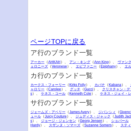
ページTOPに戻る
ア行のブランド一覧
（
）、
（
）、
アーカー
AHKAH
アン・キング
Ann King
ヴァン
（
）、
（
）、
ェロニーズ
Veronese
エピファニー
Epiphany
エ
カ行のブランド一覧
（
）、
（
）、
カークス・フォーリー
Kirks Folly
カバナ
Kabana
（
）、
（
）、
ャロリー
Carolee
グッチ
Gucci
クリスチャン・デ
）、
（
）、
s
ケネス・コール
Kenneth Cole
ケネス・ジェイ・
サ行のブランド一覧
（
）、
（
ジェームズ・アベリー
James Avery
ジバンシィ
Givenc
（
）、
（
ュール
Juicy Couture
ジュディス・ジャック
Judith Jac
）、
（
）、
s
ジョージ・ジェンセン
Georg Jensen
ショパール
）、
（
）、
Hardy
スザンヌ・ソマーズ
Suzanne Somers
スティ