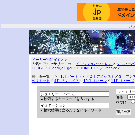
ジ
メーカー別に探す＞＞
人気のアクセサリー ⇒
イニシャルネックレス
／
シルバーバ
FUDGE
／
Classy
／
Oggi
／
CHOKiCHOKi
／
Poco'ce
／
誕生石一覧 ⇒
1月 ガーネット
／
2月 アメシスト
／
3月 アク
ペリドット
／
9月 サファイア
／
10月 オパール
／
11月 トパーズ
価格
▲検索するキーワードを入力する
並び順
▲検索結果に含めたくないキーワード