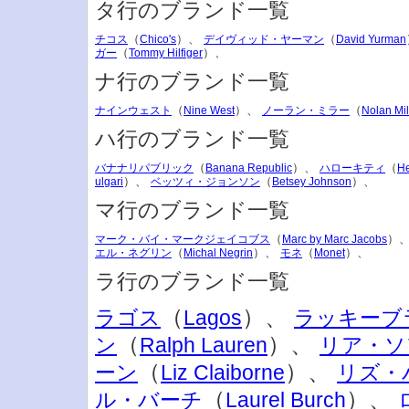
タ行のブランド一覧
（
）、
（
チコス
Chico's
デイヴィッド・ヤーマン
David Yurman
（
）、
ガー
Tommy Hilfiger
ナ行のブランド一覧
（
）、
（
ナインウェスト
Nine West
ノーラン・ミラー
Nolan Mil
ハ行のブランド一覧
（
）、
（
バナナリパブリック
Banana Republic
ハローキティ
He
）、
（
）、
ulgari
ベッツィ・ジョンソン
Betsey Johnson
マ行のブランド一覧
（
）
マーク・バイ・マークジェイコブス
Marc by Marc Jacobs
（
）、
（
）、
エル・ネグリン
Michal Negrin
モネ
Monet
ラ行のブランド一覧
（
）、
ラゴス
Lagos
ラッキーブ
（
）、
ン
Ralph Lauren
リア・ソ
（
）、
ーン
Liz Claiborne
リズ・
（
）、
ル・バーチ
Laurel Burch