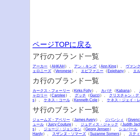
ページTOPに戻る
ア行のブランド一覧
（
）、
（
）、
アーカー
AHKAH
アン・キング
Ann King
ヴァン
（
）、
（
）、
ェロニーズ
Veronese
エピファニー
Epiphany
エ
カ行のブランド一覧
（
）、
（
）、
カークス・フォーリー
Kirks Folly
カバナ
Kabana
（
）、
（
）、
ャロリー
Carolee
グッチ
Gucci
クリスチャン・デ
）、
（
）、
s
ケネス・コール
Kenneth Cole
ケネス・ジェイ・
サ行のブランド一覧
（
）、
（
ジェームズ・アベリー
James Avery
ジバンシィ
Givenc
（
）、
（
ュール
Juicy Couture
ジュディス・ジャック
Judith Jac
）、
（
）、
s
ジョージ・ジェンセン
Georg Jensen
ショパール
）、
（
）、
Hardy
スザンヌ・ソマーズ
Suzanne Somers
スティ