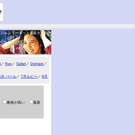
ジュエリーネット通販カタログ
。
t
／
Ray
／
Safari
／
Domani
／
6月 パール
／
7月ルビー
／
8月
い
価格が高い
最新