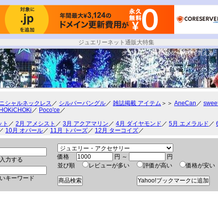
ジュエリーネット通販大特集
ジュエリー ターコイズが激安で買える
ニシャルネックレス
／
シルバーバングル
／
雑誌掲載 アイテム
＞＞
AneCan
／
swee
HOKiCHOKi
／
Poco'ce
／
ット
／
2月 アメシスト
／
3月 アクアマリン
／
4月 ダイヤモンド
／
5月 エメラルド
／
／
10月 オパール
／
11月 トパーズ
／
12月 ターコイズ
／
価格
円 ～
円
入力する
並び順
レビューが多い
評価が高い
価格が安
いキーワード