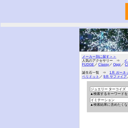
メーカー別に探す＞＞
人気のアクセサリー ⇒
イ
FUDGE
／
Classy
／
Oggi
／
C
誕生石一覧 ⇒
1月 ガーネ
ペリドット
／
9月 サファイア
▲検索するキーワードを
▲検索結果に含めたくな