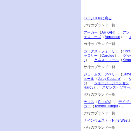
ページTOPに戻る
ア行のブランド一覧
（
）、
アーカー
AHKAH
アン
（
）、
ェロニーズ
Veronese
カ行のブランド一覧
（
カークス・フォーリー
Kirks
（
）、
ャロリー
Carolee
グッ
）、
（
s
ケネス・コール
Kenn
サ行のブランド一覧
（
ジェームズ・アベリー
Jame
（
）、
ュール
Juicy Couture
）、
s
ジョージ・ジェンセン
）、
Hardy
スザンヌ・ソマー
タ行のブランド一覧
（
）、
チコス
Chico's
デイヴ
（
）、
ガー
Tommy Hilfiger
ナ行のブランド一覧
（
ナインウェスト
Nine West
ハ行のブランド一覧