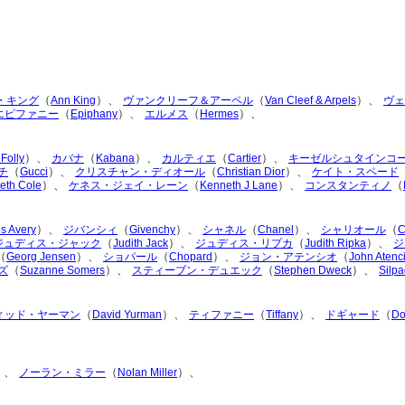
（
）、
（
）、
・キング
Ann King
ヴァンクリーフ＆アーペル
Van Cleef & Arpels
ヴェ
（
）、
（
）、
エピファニー
Epiphany
エルメス
Hermes
）、
（
）、
（
）、
 Folly
カバナ
Kabana
カルティエ
Cartier
キーゼルシュタインコ
（
）、
（
）、
チ
Gucci
クリスチャン・ディオール
Christian Dior
ケイト・スペード
）、
（
）、
（
eth Cole
ケネス・ジェイ・レーン
Kenneth J Lane
コンスタンティノ
）、
（
）、
（
）、
（
s Avery
ジバンシィ
Givenchy
シャネル
Chanel
シャリオール
C
（
）、
（
）、
ジュディス・ジャック
Judith Jack
ジュディス・リプカ
Judith Ripka
ジ
（
）、
（
）、
（
Georg Jensen
ショパール
Chopard
ジョン・アテンシオ
John Atenc
（
）、
（
）、
ズ
Suzanne Somers
スティーブン・デュエック
Stephen Dweck
Silp
（
）、
（
）、
（
ィッド・ヤーマン
David Yurman
ティファニー
Tiffany
ドギャード
Do
）、
（
）、
ノーラン・ミラー
Nolan Miller