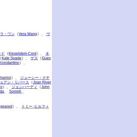
（
）、
ラ・ワン
Vera Wang
ヴ
（
）、
ード
Kieselstein-Cord
キ
（
）、
（
Kate Spade
ゲス
Gues
）、
Konstantino
）、
harriol
ジューシー・クチ
（
ョアン・リバース
Joan River
）、
（
io
ジョンハーディ
John
、
、
ada
Sorrelli
）、
geared
トミー･ヒルフィ