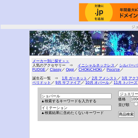
ジ
メーカー別に探す＞＞
人気のアクセサリー ⇒
イニシャルネックレス
／
シルバーバ
FUDGE
／
Classy
／
Oggi
／
CHOKiCHOKi
／
Poco'ce
／
誕生石一覧 ⇒
1月 ガーネット
／
2月 アメシスト
／
3月 アク
ペリドット
／
9月 サファイア
／
10月 オパール
／
11月 トパーズ
価格
▲検索するキーワードを入力する
並び順
▲検索結果に含めたくないキーワード