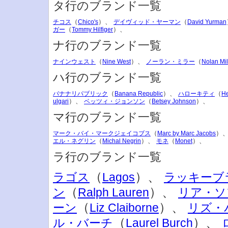
タ行のブランド一覧
（
）、
（
チコス
Chico's
デイヴィッド・ヤーマン
David Yurman
（
）、
ガー
Tommy Hilfiger
ナ行のブランド一覧
（
）、
（
ナインウェスト
Nine West
ノーラン・ミラー
Nolan Mil
ハ行のブランド一覧
（
）、
（
バナナリパブリック
Banana Republic
ハローキティ
He
）、
（
）、
ulgari
ベッツィ・ジョンソン
Betsey Johnson
マ行のブランド一覧
（
）
マーク・バイ・マークジェイコブス
Marc by Marc Jacobs
（
）、
（
）、
エル・ネグリン
Michal Negrin
モネ
Monet
ラ行のブランド一覧
（
）、
ラゴス
Lagos
ラッキーブ
（
）、
ン
Ralph Lauren
リア・ソ
（
）、
ーン
Liz Claiborne
リズ・
（
）、
ル・バーチ
Laurel Burch