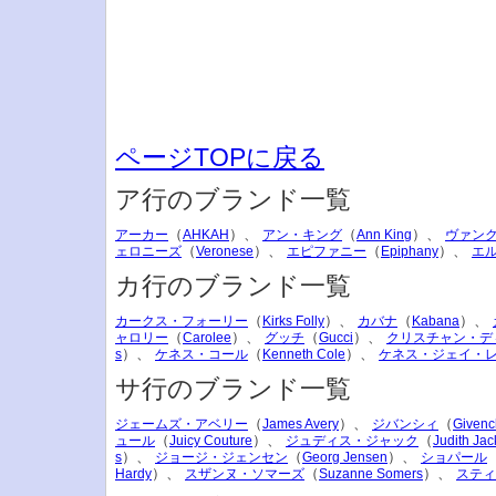
ページTOPに戻る
ア行のブランド一覧
（
）、
（
）、
アーカー
AHKAH
アン・キング
Ann King
ヴァン
（
）、
（
）、
ェロニーズ
Veronese
エピファニー
Epiphany
エ
カ行のブランド一覧
（
）、
（
）、
カークス・フォーリー
Kirks Folly
カバナ
Kabana
（
）、
（
）、
ャロリー
Carolee
グッチ
Gucci
クリスチャン・デ
）、
（
）、
s
ケネス・コール
Kenneth Cole
ケネス・ジェイ・
サ行のブランド一覧
（
）、
（
ジェームズ・アベリー
James Avery
ジバンシィ
Givenc
（
）、
（
ュール
Juicy Couture
ジュディス・ジャック
Judith Jac
）、
（
）、
s
ジョージ・ジェンセン
Georg Jensen
ショパール
）、
（
）、
Hardy
スザンヌ・ソマーズ
Suzanne Somers
スティ