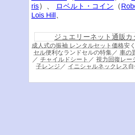
）、
（
ris
ロベルト・コイン
Robe
、
Lois Hill
ジュエリーネット通販カ
成人式の振袖 レンタルセット価格
安
セル
便利なランドセルの特集／
車の
／
チャイルドシート
／
視力回復レー
子レンジ
／
イニシャルネックレス
自