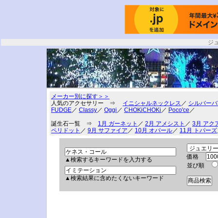
ジ
メーカー別に探す＞＞
人気のアクセサリー ⇒
イニシャルネックレス
／
シルバーバ
FUDGE
／
Classy
／
Oggi
／
CHOKiCHOKi
／
Poco'ce
／
誕生石一覧 ⇒
1月 ガーネット
／
2月 アメシスト
／
3月 アク
ペリドット
／
9月 サファイア
／
10月 オパール
／
11月 トパーズ
価格
▲検索するキーワードを入力する
並び順
▲検索結果に含めたくないキーワード