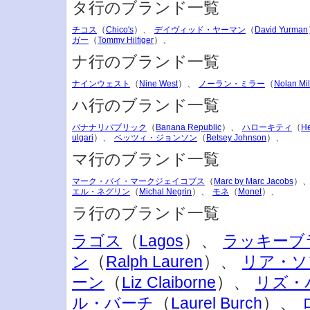
タ行のブランド一覧
（
）、
（
チコス
Chico's
デイヴィッド・ヤーマン
David Yurman
（
）、
ガー
Tommy Hilfiger
ナ行のブランド一覧
（
）、
（
ナインウェスト
Nine West
ノーラン・ミラー
Nolan Mil
ハ行のブランド一覧
（
）、
（
バナナリパブリック
Banana Republic
ハローキティ
He
）、
（
）、
ulgari
ベッツィ・ジョンソン
Betsey Johnson
マ行のブランド一覧
（
）
マーク・バイ・マークジェイコブス
Marc by Marc Jacobs
（
）、
（
）、
エル・ネグリン
Michal Negrin
モネ
Monet
ラ行のブランド一覧
（
）、
ラゴス
Lagos
ラッキーブ
（
）、
ン
Ralph Lauren
リア・ソ
（
）、
ーン
Liz Claiborne
リズ・
（
）、
ル・バーチ
Laurel Burch