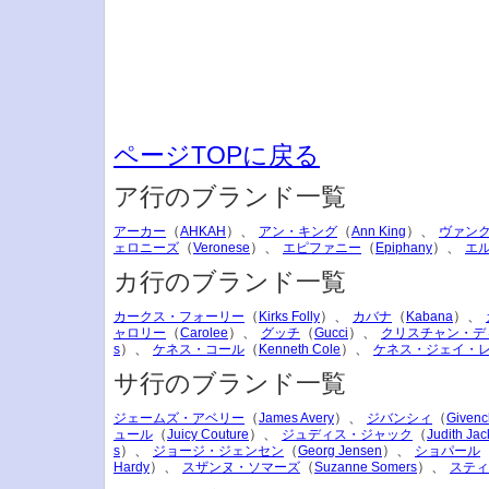
ページTOPに戻る
ア行のブランド一覧
（
）、
（
）、
アーカー
AHKAH
アン・キング
Ann King
ヴァン
（
）、
（
）、
ェロニーズ
Veronese
エピファニー
Epiphany
エ
カ行のブランド一覧
（
）、
（
）、
カークス・フォーリー
Kirks Folly
カバナ
Kabana
（
）、
（
）、
ャロリー
Carolee
グッチ
Gucci
クリスチャン・デ
）、
（
）、
s
ケネス・コール
Kenneth Cole
ケネス・ジェイ・
サ行のブランド一覧
（
）、
（
ジェームズ・アベリー
James Avery
ジバンシィ
Givenc
（
）、
（
ュール
Juicy Couture
ジュディス・ジャック
Judith Jac
）、
（
）、
s
ジョージ・ジェンセン
Georg Jensen
ショパール
）、
（
）、
Hardy
スザンヌ・ソマーズ
Suzanne Somers
スティ