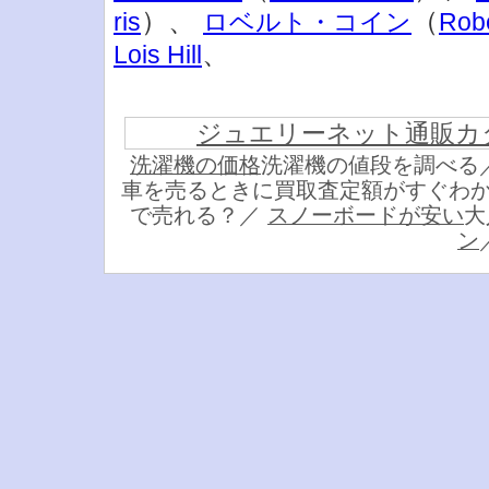
）、
（
ris
ロベルト・コイン
Robe
、
Lois Hill
ジュエリーネット通販カ
洗濯機の価格
洗濯機の値段を調べる
車を売るときに買取査定額がすぐわ
で売れる？／
スノーボードが安い
大
ン