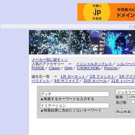
ジ
メーカー別に探す＞＞
人気のアクセサリー ⇒
イニシャルネックレス
／
シルバーバ
FUDGE
／
Classy
／
Oggi
／
CHOKiCHOKi
／
Poco'ce
／
誕生石一覧 ⇒
1月 ガーネット
／
2月 アメシスト
／
3月 アク
ペリドット
／
9月 サファイア
／
10月 オパール
／
11月 トパーズ
価格
▲検索するキーワードを入力する
並び順
▲検索結果に含めたくないキーワード