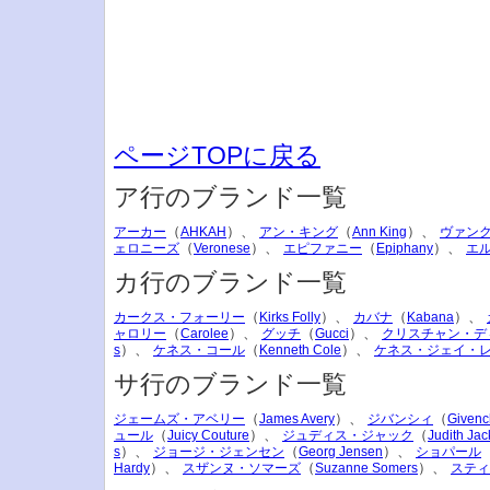
ページTOPに戻る
ア行のブランド一覧
（
）、
（
）、
アーカー
AHKAH
アン・キング
Ann King
ヴァン
（
）、
（
）、
ェロニーズ
Veronese
エピファニー
Epiphany
エ
カ行のブランド一覧
（
）、
（
）、
カークス・フォーリー
Kirks Folly
カバナ
Kabana
（
）、
（
）、
ャロリー
Carolee
グッチ
Gucci
クリスチャン・デ
）、
（
）、
s
ケネス・コール
Kenneth Cole
ケネス・ジェイ・
サ行のブランド一覧
（
）、
（
ジェームズ・アベリー
James Avery
ジバンシィ
Givenc
（
）、
（
ュール
Juicy Couture
ジュディス・ジャック
Judith Jac
）、
（
）、
s
ジョージ・ジェンセン
Georg Jensen
ショパール
）、
（
）、
Hardy
スザンヌ・ソマーズ
Suzanne Somers
スティ