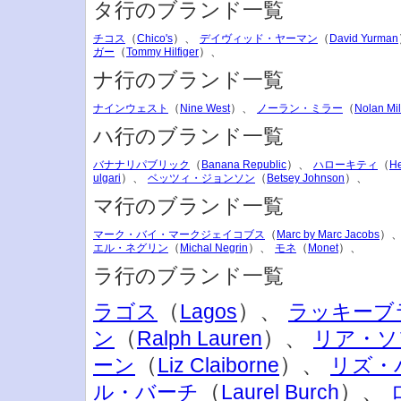
タ行のブランド一覧
（
）、
（
チコス
Chico's
デイヴィッド・ヤーマン
David Yurman
（
）、
ガー
Tommy Hilfiger
ナ行のブランド一覧
（
）、
（
ナインウェスト
Nine West
ノーラン・ミラー
Nolan Mil
ハ行のブランド一覧
（
）、
（
バナナリパブリック
Banana Republic
ハローキティ
He
）、
（
）、
ulgari
ベッツィ・ジョンソン
Betsey Johnson
マ行のブランド一覧
（
）
マーク・バイ・マークジェイコブス
Marc by Marc Jacobs
（
）、
（
）、
エル・ネグリン
Michal Negrin
モネ
Monet
ラ行のブランド一覧
（
）、
ラゴス
Lagos
ラッキーブ
（
）、
ン
Ralph Lauren
リア・ソ
（
）、
ーン
Liz Claiborne
リズ・
（
）、
ル・バーチ
Laurel Burch